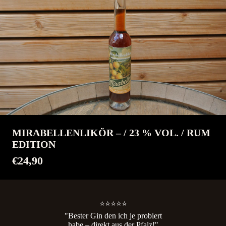
MIRABELLENLIKÖR – / 23 % VOL. / RUM
EDITION
€24,90
⭐⭐⭐⭐⭐
"Bester Gin den ich je probiert
habe – direkt aus der Pfalz!"