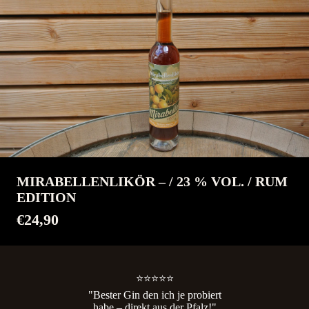
MIRABELLENLIKÖR – / 23 % VOL. / RUM
EDITION
€24,90
⭐⭐⭐⭐⭐
"Bester Gin den ich je probiert
habe – direkt aus der Pfalz!"